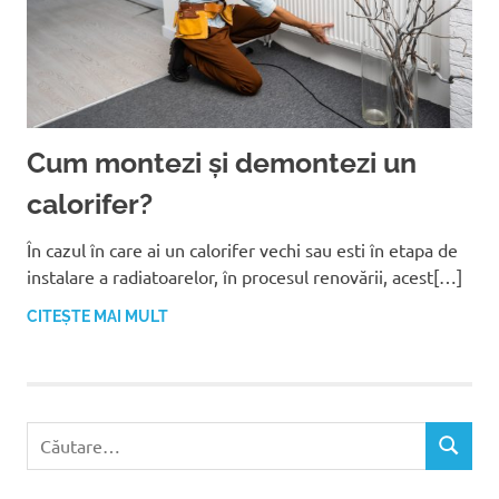
Cum montezi și demontezi un
calorifer?
În cazul în care ai un calorifer vechi sau esti în etapa de
instalare a radiatoarelor, în procesul renovării, acest[…]
CITEȘTE MAI MULT
C
C
a
Ă
u
U