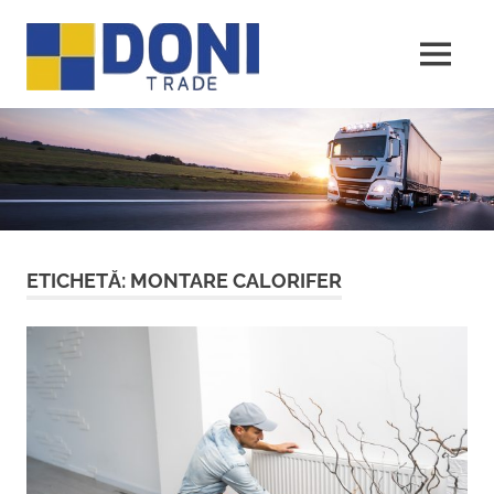
Sari
Doni
la
conținut
MENU
Trade
ETICHETĂ:
MONTARE CALORIFER