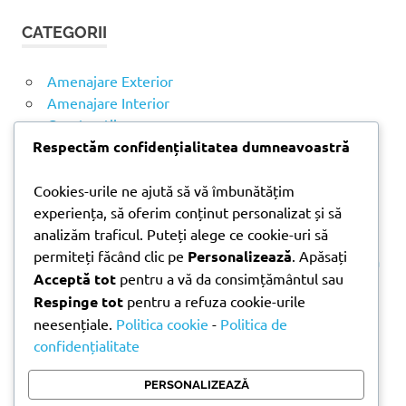
t
T
CATEGORII
ă
A
R
d
E
u
Amenajare Exterior
p
Amenajare Interior
ă
Construcții
:
Noutăți
Respectăm confidențialitatea dumneavoastră
Cookies-urile ne ajută să vă îmbunătățim
ARTICOLE RECENTE
experiența, să oferim conținut personalizat și să
analizăm traficul. Puteți alege ce cookie-uri să
permiteți făcând clic pe
Personalizează
. Apăsați
Parchet laminat sau SPC? Diferențele care contează
Acceptă tot
pentru a vă da consimțământul sau
Materiale pentru zidărie – avantajele fiecărei soluții
Respinge tot
pentru a refuza cookie-urile
și când se folosesc
neesențiale.
Politica cookie
-
Politica de
Ghid practic pentru alegerea vopselei lavabile
confidențialitate
pentru fiecare încăpere
Produse indispensabile pentru lucrările de
PERSONALIZEAZĂ
întreținere din timpul verii