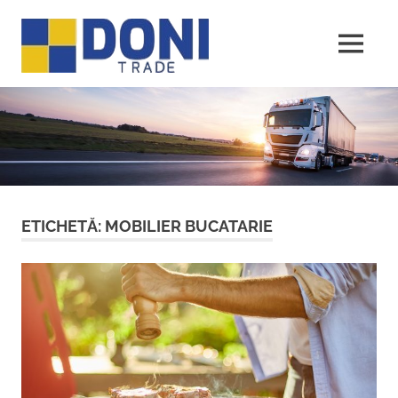
Sari
Doni
la
conținut
MENU
Trade
ETICHETĂ:
MOBILIER BUCATARIE