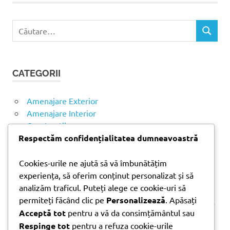
C
C
a
Ă
u
U
t
T
CATEGORII
ă
A
R
d
E
u
Amenajare Exterior
p
Amenajare Interior
ă
Construcții
:
Respectăm confidențialitatea dumneavoastră
Noutăți
Cookies-urile ne ajută să vă îmbunătățim
experiența, să oferim conținut personalizat și să
ARTICOLE RECENTE
analizăm traficul. Puteți alege ce cookie-uri să
permiteți făcând clic pe
Personalizează
. Apăsați
Parchet laminat sau SPC? Diferențele care contează
Acceptă tot
pentru a vă da consimțământul sau
Materiale pentru zidărie – avantajele fiecărei soluții
Respinge tot
pentru a refuza cookie-urile
și când se folosesc