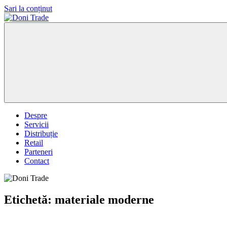
Sari la conținut
Doni
Trade
Despre
Servicii
Distribuție
Retail
Parteneri
Contact
Etichetă:
materiale moderne