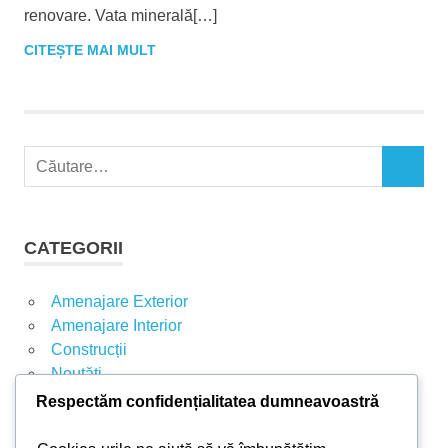
renovare. Vata minerală[…]
CITEȘTE MAI MULT
C
C
a
Ă
u
U
t
T
CATEGORII
A
ă
R
d
E
Amenajare Exterior
u
Amenajare Interior
p
Construcții
ă
Noutăți
:
Respectăm confidențialitatea dumneavoastră
ARTICOLE RECENTE