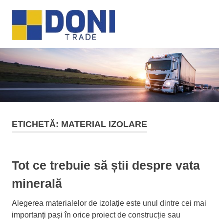
Sari
Doni
la
MENU
conținut
Trade
ETICHETĂ:
MATERIAL IZOLARE
Tot ce trebuie să știi despre vata
minerală
Alegerea materialelor de izolație este unul dintre cei mai
importanți pași în orice proiect de construcție sau