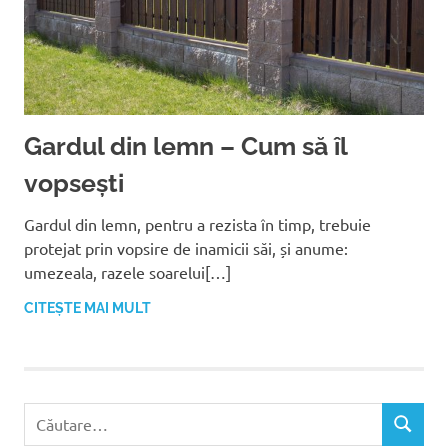
Gardul din lemn – Cum să îl
vopsești
Gardul din lemn, pentru a rezista în timp, trebuie
protejat prin vopsire de inamicii săi, și anume:
umezeala, razele soarelui[…]
CITEȘTE MAI MULT
C
C
a