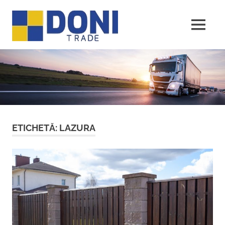
Sari
Doni
la
conținut
MENU
Trade
ETICHETĂ:
LAZURA