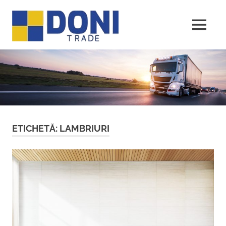
Sari
Doni
la
conținut
MENU
Trade
ETICHETĂ:
LAMBRIURI