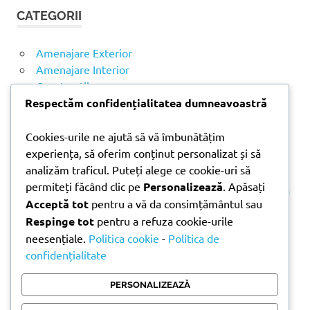
t
T
CATEGORII
ă
A
R
d
E
u
Amenajare Exterior
p
Amenajare Interior
ă
Construcții
:
Noutăți
Respectăm confidențialitatea dumneavoastră
Cookies-urile ne ajută să vă îmbunătățim
ARTICOLE RECENTE
experiența, să oferim conținut personalizat și să
analizăm traficul. Puteți alege ce cookie-uri să
permiteți făcând clic pe
Personalizează
. Apăsați
Parchet laminat sau SPC? Diferențele care contează
Acceptă tot
pentru a vă da consimțământul sau
Materiale pentru zidărie – avantajele fiecărei soluții
Respinge tot
pentru a refuza cookie-urile
și când se folosesc
neesențiale.
Politica cookie
-
Politica de
Ghid practic pentru alegerea vopselei lavabile
confidențialitate
pentru fiecare încăpere
Produse indispensabile pentru lucrările de
PERSONALIZEAZĂ
întreținere din timpul verii