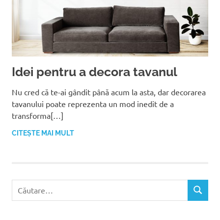
Idei pentru a decora tavanul
Nu cred că te-ai gândit până acum la asta, dar decorarea
tavanului poate reprezenta un mod inedit de a
transforma[…]
CITEȘTE MAI MULT
C
C
a
Ă
u
U