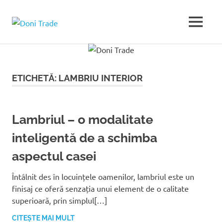
Sari
la
Doni
MENU
conținut
Trade
ETICHETĂ:
LAMBRIU INTERIOR
Lambriul – o modalitate
inteligentă de a schimba
aspectul casei
Întâlnit des în locuințele oamenilor, lambriul este un
finisaj ce oferă senzația unui element de o calitate
superioară, prin simplul[…]
CITEȘTE MAI MULT