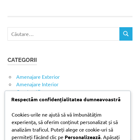
C
C
a
Ă
u
U
t
T
CATEGORII
ă
A
R
d
E
u
Amenajare Exterior
p
Amenajare Interior
ă
Construcții
:
Respectăm confidențialitatea dumneavoastră
Noutăți
Cookies-urile ne ajută să vă îmbunătățim
experiența, să oferim conținut personalizat și să
ARTICOLE RECENTE
analizăm traficul. Puteți alege ce cookie-uri să
permiteți făcând clic pe
Personalizează
. Apăsați
Parchet laminat sau SPC? Diferențele care contează