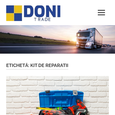
Sari
Doni
la
conținut
MENU
Trade
ETICHETĂ:
KIT DE REPARATII