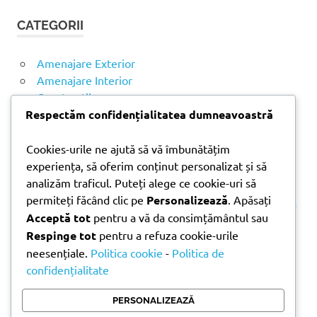
t
T
CATEGORII
ă
A
R
d
E
u
Amenajare Exterior
p
Amenajare Interior
ă
Construcții
:
Noutăți
Respectăm confidențialitatea dumneavoastră
Cookies-urile ne ajută să vă îmbunătățim
ARTICOLE RECENTE
experiența, să oferim conținut personalizat și să
analizăm traficul. Puteți alege ce cookie-uri să
permiteți făcând clic pe
Personalizează
. Apăsați
Parchet laminat sau SPC? Diferențele care contează
Acceptă tot
pentru a vă da consimțământul sau
Materiale pentru zidărie – avantajele fiecărei soluții
Respinge tot
pentru a refuza cookie-urile
și când se folosesc
neesențiale.
Politica cookie
-
Politica de
Ghid practic pentru alegerea vopselei lavabile
confidențialitate
pentru fiecare încăpere
Produse indispensabile pentru lucrările de
PERSONALIZEAZĂ
întreținere din timpul verii