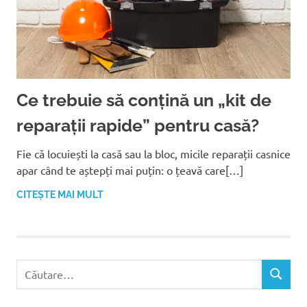
Ce trebuie să conțină un „kit de
reparații rapide” pentru casă?
Fie că locuiești la casă sau la bloc, micile reparații casnice
apar când te aștepți mai puțin: o țeavă care[…]
CITEȘTE MAI MULT
C
C
a
Ă
u
U