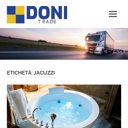
Sari
Doni
la
conținut
MENU
Trade
ETICHETĂ:
JACUZZI