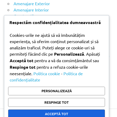
u
Amenajare Exterior
p
Amenajare Interior
ă
Construcții
:
Noutăți
Respectăm confidențialitatea dumneavoastră
Cookies-urile ne ajută să vă îmbunătățim
ARTICOLE RECENTE
experiența, să oferim conținut personalizat și să
analizăm traficul. Puteți alege ce cookie-uri să
permiteți făcând clic pe
Personalizează
. Apăsați
Parchet laminat sau SPC? Diferențele care contează
Acceptă tot
pentru a vă da consimțământul sau
Materiale pentru zidărie – avantajele fiecărei soluții
Respinge tot
pentru a refuza cookie-urile
și când se folosesc
neesențiale.
Politica cookie
-
Politica de
Ghid practic pentru alegerea vopselei lavabile
confidențialitate
pentru fiecare încăpere
Produse indispensabile pentru lucrările de
PERSONALIZEAZĂ
întreținere din timpul verii
RESPINGE TOT
ACCEPTĂ TOT