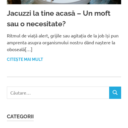
Jacuzzi la tine acasă – Un moft
sau o necesitate?
Ritmul de viață alert, grijile sau agitația de la job își pun
amprenta asupra organismului nostru dând naștere la
oboseală[…]
CITEȘTE MAI MULT
C
C
a
Ă
u
U
t
T
CATEGORII
ă
A
R
d
E