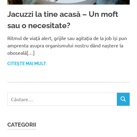
Jacuzzi la tine acasă – Un moft
sau o necesitate?
Ritmul de viață alert, grijile sau agitația de la job își pun
amprenta asupra organismului nostru dând naștere la
oboseală[…]
CITEȘTE MAI MULT
C
C
a
Ă
u
U
t
T
CATEGORII
ă
A
R
d
E