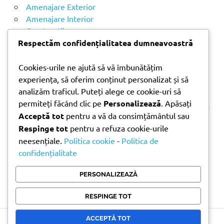
u
Amenajare Exterior
p
Amenajare Interior
ă
Construcții
:
Noutăți
Respectăm confidențialitatea dumneavoastră
Cookies-urile ne ajută să vă îmbunătățim
ARTICOLE RECENTE
experiența, să oferim conținut personalizat și să
analizăm traficul. Puteți alege ce cookie-uri să
permiteți făcând clic pe
Personalizează
. Apăsați
Parchet laminat sau SPC? Diferențele care contează
Acceptă tot
pentru a vă da consimțământul sau
Materiale pentru zidărie – avantajele fiecărei soluții
Respinge tot
pentru a refuza cookie-urile
și când se folosesc
neesențiale.
Politica cookie
-
Politica de
Ghid practic pentru alegerea vopselei lavabile
confidențialitate
pentru fiecare încăpere
Produse indispensabile pentru lucrările de
PERSONALIZEAZĂ
întreținere din timpul verii
RESPINGE TOT
ACCEPTĂ TOT