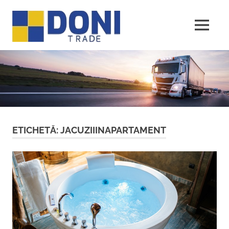
Sari
Doni
la
conținut
MENU
Trade
ETICHETĂ:
JACUZIIINAPARTAMENT