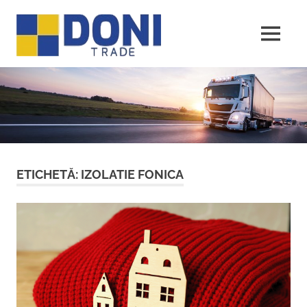
Sari
Doni
la
conținut
MENU
Trade
ETICHETĂ:
IZOLATIE FONICA