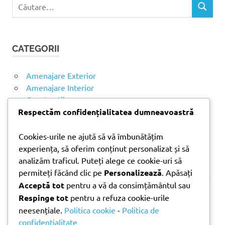
C
C
a
Ă
u
U
t
T
CATEGORII
ă
A
R
d
E
u
Amenajare Exterior
p
Amenajare Interior
ă
Construcții
:
Noutăți
Respectăm confidențialitatea dumneavoastră
Cookies-urile ne ajută să vă îmbunătățim
ARTICOLE RECENTE
experiența, să oferim conținut personalizat și să
analizăm traficul. Puteți alege ce cookie-uri să
permiteți făcând clic pe
Personalizează
. Apăsați
Parchet laminat sau SPC? Diferențele care contează
Acceptă tot
pentru a vă da consimțământul sau
Materiale pentru zidărie – avantajele fiecărei soluții
Respinge tot
pentru a refuza cookie-urile
și când se folosesc
neesențiale.
Politica cookie
-
Politica de
Ghid practic pentru alegerea vopselei lavabile
confidențialitate
pentru fiecare încăpere