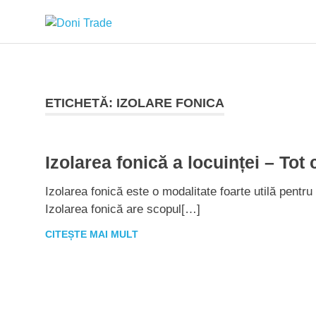
Sari
Doni
la
conținut
Trade
ETICHETĂ:
IZOLARE FONICA
Izolarea fonică a locuinței – Tot 
Izolarea fonică este o modalitate foarte utilă pentr
Izolarea fonică are scopul[…]
CITEȘTE MAI MULT