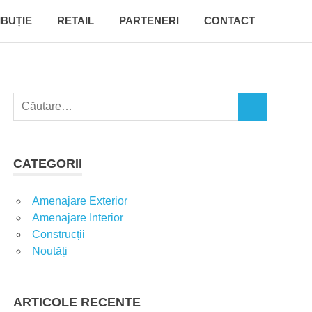
IBUȚIE
RETAIL
PARTENERI
CONTACT
C
C
a
Ă
u
U
t
T
CATEGORII
A
ă
R
d
E
Amenajare Exterior
u
Amenajare Interior
p
Construcții
ă
Noutăți
:
ARTICOLE RECENTE