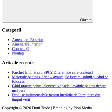
Căutare
Categorii
Amenajare Exterior
Amenajare Interior
Construcții
Noutăți
Articole recente
Parchet laminat sau SPC? Diferențele care contează
Materiale pentru zidărie – avantajele fiecărei soluții și când se
folosesc
Ghid practic pentru alegerea vopselei lavabile pentru fiecare
încăpere
Produse indispensabile pentru lucrările de întreținere din
timpul verii
Copyright © 2026 Doni Trade | Branding by Pion Media