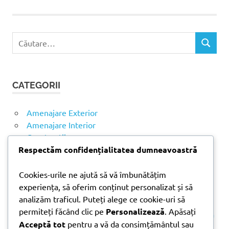
C
C
a
Ă
u
U
t
T
CATEGORII
ă
A
R
d
E
u
Amenajare Exterior
p
Amenajare Interior
ă
Construcții
:
Respectăm confidențialitatea dumneavoastră
Noutăți
Cookies-urile ne ajută să vă îmbunătățim
experiența, să oferim conținut personalizat și să
ARTICOLE RECENTE
analizăm traficul. Puteți alege ce cookie-uri să
permiteți făcând clic pe
Personalizează
. Apăsați
Parchet laminat sau SPC? Diferențele care contează
Acceptă tot
pentru a vă da consimțământul sau
Materiale pentru zidărie – avantajele fiecărei soluții