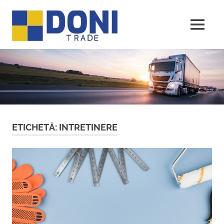
Sari
Doni
la
conținut
MENU
Trade
ETICHETĂ:
INTRETINERE