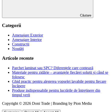
Căutare
Categorii
Amenajare Exterior
Amenajare Interior
Construcții
Noutăți
Articole recente
Parchet laminat sau SPC? Diferențele care contează
Materiale pentru zidărie – avantajele fiecărei soluții și când se
folosesc
Ghid practic pentru alegerea vopselei lavabile pentru fiecare
încăpere
Produse indispensabile pentru lucrările de întreținere din
timpul verii
Copyright © 2026 Doni Trade | Branding by Pion Media