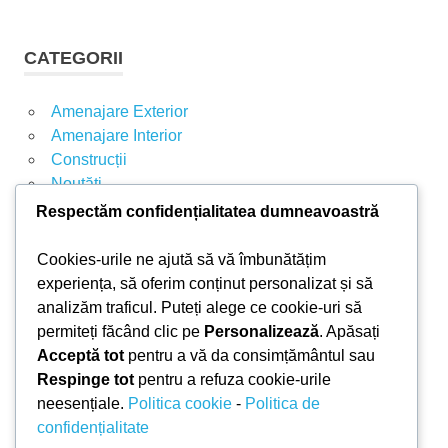
Ă
u
U
t
T
CATEGORII
A
ă
R
d
E
Amenajare Exterior
u
Amenajare Interior
p
Construcții
ă
Noutăți
:
Respectăm confidențialitatea dumneavoastră
ARTICOLE RECENTE
Cookies-urile ne ajută să vă îmbunătățim
experiența, să oferim conținut personalizat și să
analizăm traficul. Puteți alege ce cookie-uri să
Parchet laminat sau SPC? Diferențele care
permiteți făcând clic pe
Personalizează
. Apăsați
contează
Acceptă tot
pentru a vă da consimțământul sau
Materiale pentru zidărie – avantajele fiecărei soluții
Respinge tot
pentru a refuza cookie-urile
și când se folosesc
neesențiale.
Politica cookie
-
Politica de
Ghid practic pentru alegerea vopselei lavabile
confidențialitate
pentru fiecare încăpere