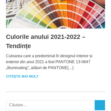
Culorile anului 2021-2022 –
Tendințe
Culoarea care a predominat în designul interior și
exterior din anul 2021 a fost PANTONE 13-0647
„Illuminating”, alături de PANTONE[…]
CITEȘTE MAI MULT
C
C
a