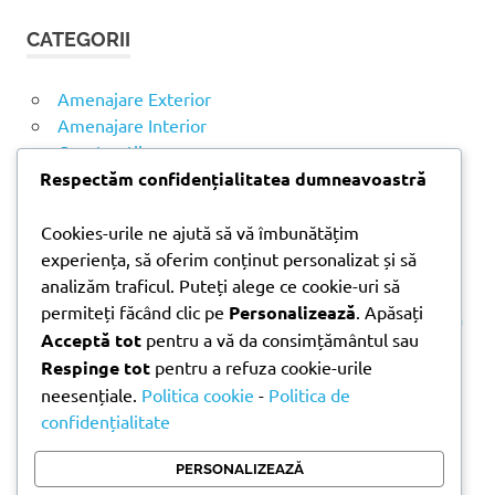
t
T
CATEGORII
ă
A
R
d
E
u
Amenajare Exterior
p
Amenajare Interior
ă
Construcții
:
Noutăți
Respectăm confidențialitatea dumneavoastră
Cookies-urile ne ajută să vă îmbunătățim
ARTICOLE RECENTE
experiența, să oferim conținut personalizat și să
analizăm traficul. Puteți alege ce cookie-uri să
permiteți făcând clic pe
Personalizează
. Apăsați
Parchet laminat sau SPC? Diferențele care contează
Acceptă tot
pentru a vă da consimțământul sau
Materiale pentru zidărie – avantajele fiecărei soluții
Respinge tot
pentru a refuza cookie-urile
și când se folosesc
neesențiale.
Politica cookie
-
Politica de
Ghid practic pentru alegerea vopselei lavabile
confidențialitate
pentru fiecare încăpere
Produse indispensabile pentru lucrările de
PERSONALIZEAZĂ
întreținere din timpul verii