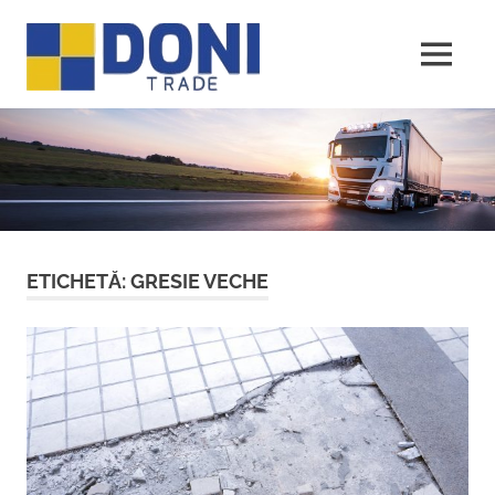
Sari
Doni
la
conținut
MENU
Trade
ETICHETĂ:
GRESIE VECHE