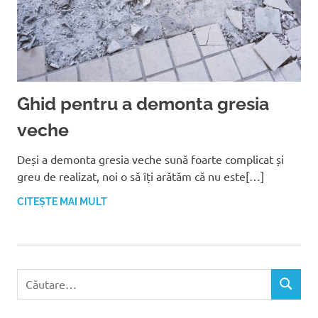
Ghid pentru a demonta gresia
veche
Deși a demonta gresia veche sună foarte complicat și
greu de realizat, noi o să îți arătăm că nu este[…]
CITEȘTE MAI MULT
C
C
a
Ă
u
U