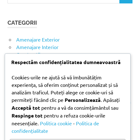
a
Ă
u
U
t
T
CATEGORII
ă
A
R
d
E
u
Amenajare Exterior
p
Amenajare Interior
ă
Construcții
:
Noutăți
Respectăm confidențialitatea dumneavoastră
Cookies-urile ne ajută să vă îmbunătățim
ARTICOLE RECENTE
experiența, să oferim conținut personalizat și să
analizăm traficul. Puteți alege ce cookie-uri să
permiteți făcând clic pe
Personalizează
. Apăsați
Parchet laminat sau SPC? Diferențele care contează
Acceptă tot
pentru a vă da consimțământul sau
Materiale pentru zidărie – avantajele fiecărei soluții
Respinge tot
pentru a refuza cookie-urile
și când se folosesc
neesențiale.
Politica cookie
-
Politica de
Ghid practic pentru alegerea vopselei lavabile
confidențialitate
pentru fiecare încăpere
Produse indispensabile pentru lucrările de