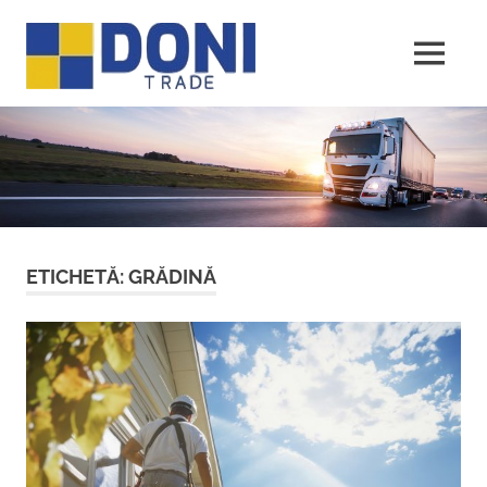
Sari
Doni
la
conținut
MENU
Trade
ETICHETĂ:
GRĂDINĂ