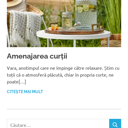
Amenajarea curții
Vara, anotimpul care ne împinge către relaxare. Știm cu
toții că o atmosferă plăcută, chiar în propria curte, ne
poate[…]
CITEȘTE MAI MULT
C
C