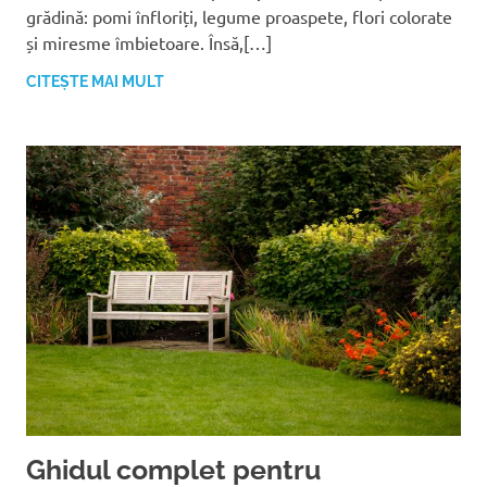
grădină: pomi înfloriți, legume proaspete, flori colorate
și miresme îmbietoare. Însă,[…]
CITEȘTE MAI MULT
Ghidul complet pentru