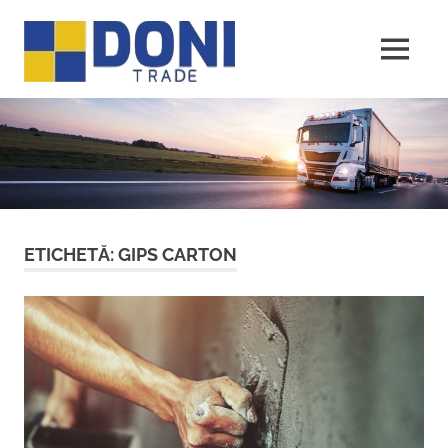
Sari
Doni
la
conținut
MENU
Trade
ETICHETĂ:
GIPS CARTON