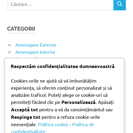
C
C
a
Ă
u
U
t
T
CATEGORII
ă
A
R
d
E
u
Amenajare Exterior
p
Amenajare Interior
ă
Construcții
:
Noutăți
Respectăm confidențialitatea dumneavoastră
Cookies-urile ne ajută să vă îmbunătățim
ARTICOLE RECENTE
experiența, să oferim conținut personalizat și să
analizăm traficul. Puteți alege ce cookie-uri să
permiteți făcând clic pe
Personalizează
. Apăsați
Parchet laminat sau SPC? Diferențele care contează
Acceptă tot
pentru a vă da consimțământul sau
Materiale pentru zidărie – avantajele fiecărei soluții
Respinge tot
pentru a refuza cookie-urile
și când se folosesc
neesențiale.
Politica cookie
-
Politica de
Ghid practic pentru alegerea vopselei lavabile
confidențialitate
pentru fiecare încăpere