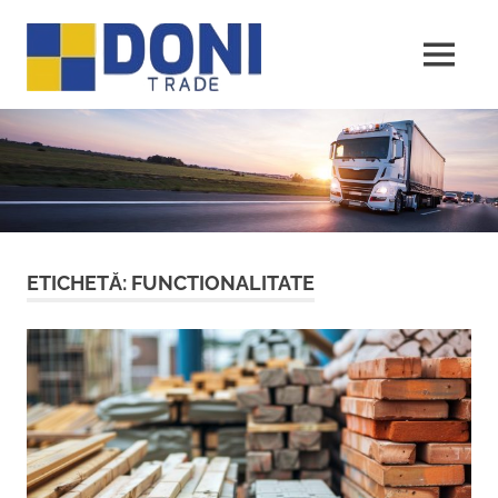
Sari
Doni
la
conținut
MENU
Trade
ETICHETĂ:
FUNCTIONALITATE