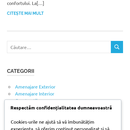
confortului. La[…]
CITEȘTE MAI MULT
C
C
a
Ă
u
U
t
T
CATEGORII
ă
A
R
d
E
u
Amenajare Exterior
p
Amenajare Interior
ă
Construcții
:
Respectăm confidențialitatea dumneavoastră
Noutăți
Cookies-urile ne ajută să vă îmbunătățim
experiența, să oferim conținut personalizat și să
ARTICOLE RECENTE