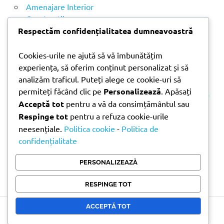
p
Amenajare Interior
ă
Construcții
:
Noutăți
Respectăm confidențialitatea dumneavoastră
Cookies-urile ne ajută să vă îmbunătățim
ARTICOLE RECENTE
experiența, să oferim conținut personalizat și să
analizăm traficul. Puteți alege ce cookie-uri să
permiteți făcând clic pe
Personalizează
. Apăsați
Parchet laminat sau SPC? Diferențele care contează
Acceptă tot
pentru a vă da consimțământul sau
Materiale pentru zidărie – avantajele fiecărei soluții
Respinge tot
pentru a refuza cookie-urile
și când se folosesc
neesențiale.
Politica cookie
-
Politica de
Ghid practic pentru alegerea vopselei lavabile
confidențialitate
pentru fiecare încăpere
Produse indispensabile pentru lucrările de
PERSONALIZEAZĂ
întreținere din timpul verii
RESPINGE TOT
ACCEPTĂ TOT
Copyright © 2026 Doni Trade | Branding by Pion Media