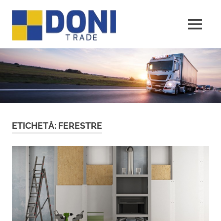
Sari
Doni
la
conținut
MENU
Trade
ETICHETĂ:
FERESTRE