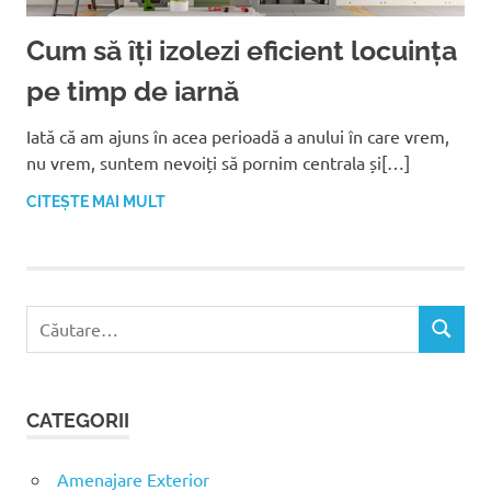
Cum să îți izolezi eficient locuința
pe timp de iarnă
Iată că am ajuns în acea perioadă a anului în care vrem,
nu vrem, suntem nevoiți să pornim centrala și[…]
CITEȘTE MAI MULT
C
C
a
Ă
u
U
t
T
CATEGORII
ă
A
R
d
E
u
Amenajare Exterior