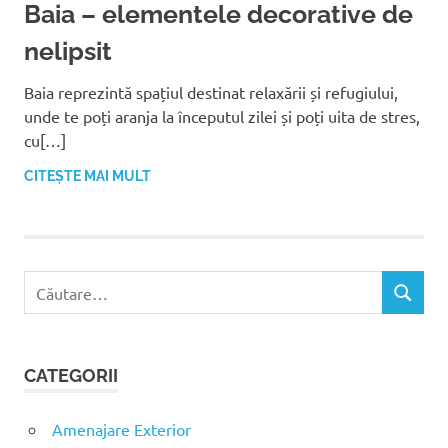
Baia – elementele decorative de
nelipsit
Baia reprezintă spațiul destinat relaxării și refugiului,
unde te poți aranja la începutul zilei și poți uita de stres,
cu[…]
CITEȘTE MAI MULT
C
C
a
Ă
u
U
t
T
CATEGORII
ă
A
R
d
E
u
Amenajare Exterior