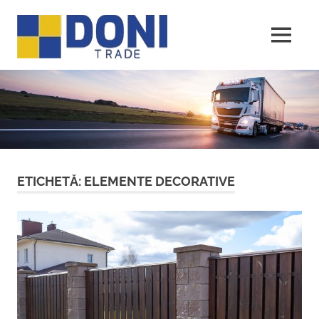
Sari
Doni
la
conținut
MENU
Trade
ETICHETĂ:
ELEMENTE DECORATIVE