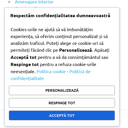
p
Amenajare Interior
ă
Construcții
:
Respectăm confidențialitatea dumneavoastră
Noutăți
Cookies-urile ne ajută să vă îmbunătățim
experiența, să oferim conținut personalizat și să
ARTICOLE RECENTE
analizăm traficul. Puteți alege ce cookie-uri să
permiteți făcând clic pe
Personalizează
. Apăsați
Parchet laminat sau SPC? Diferențele care contează
Acceptă tot
pentru a vă da consimțământul sau
Materiale pentru zidărie – avantajele fiecărei soluții
Respinge tot
pentru a refuza cookie-urile
și când se folosesc
neesențiale.
Politica cookie
-
Politica de
Ghid practic pentru alegerea vopselei lavabile
confidențialitate
pentru fiecare încăpere
Produse indispensabile pentru lucrările de
PERSONALIZEAZĂ
întreținere din timpul verii
RESPINGE TOT
ACCEPTĂ TOT
Copyright © 2026 Doni Trade | Branding by Pion Media