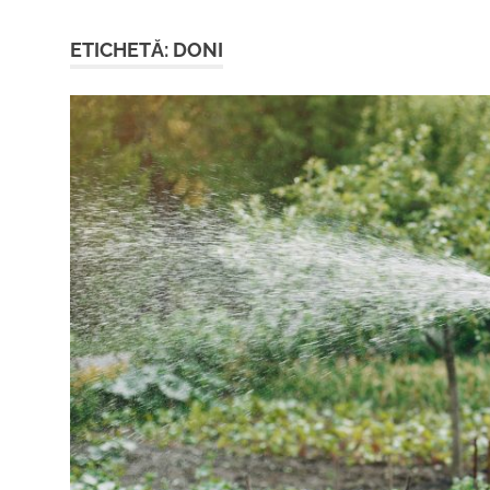
ETICHETĂ:
DONI