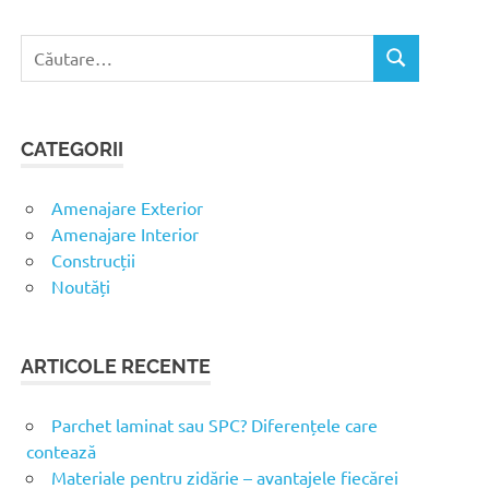
C
C
a
Ă
u
U
t
T
CATEGORII
ă
A
R
d
E
u
Amenajare Exterior
p
Amenajare Interior
ă
Construcții
:
Noutăți
ARTICOLE RECENTE
Parchet laminat sau SPC? Diferențele care
contează
Materiale pentru zidărie – avantajele fiecărei