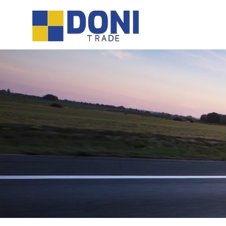
Sari
Doni
la
conținut
Trade