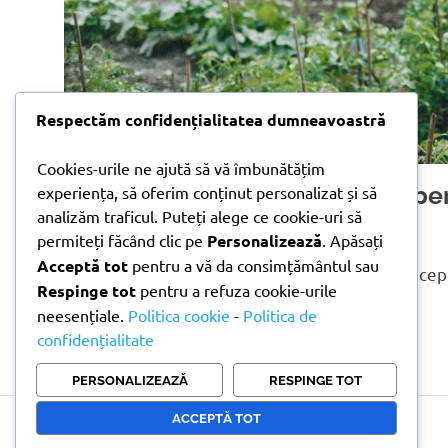
Respectăm confidențialitatea dumneavoastră
Cookies-urile ne ajută să vă îmbunătățim
Cum să îți pregătești grădina pe
experiența, să oferim conținut personalizat și să
analizăm traficul. Puteți alege ce cookie-uri să
echipamentelor potrivite
permiteți făcând clic pe
Personalizează
. Apăsați
Acceptă tot
pentru a vă da consimțământul sau
Primăvara este momentul ideal în care poți încep
Respinge tot
pentru a refuza cookie-urile
de creștere și înflorire. După[…]
neesențiale.
Politica cookie
-
Politica de
CITEȘTE MAI MULT
confidențialitate
PERSONALIZEAZĂ
RESPINGE TOT
ACCEPTĂ TOT
Copyright © 2026 Doni Trade | Branding by Pion Media