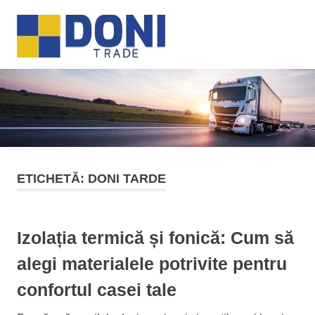
Sari
Doni
la
MENU
conținut
Trade
ETICHETĂ:
DONI TARDE
Izolația termică și fonică: Cum să
alegi materialele potrivite pentru
confortul casei tale