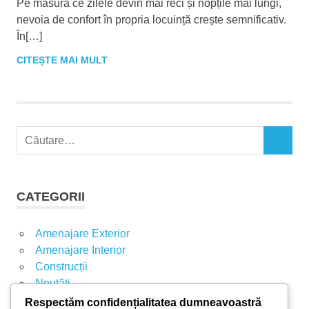
Pe măsură ce zilele devin mai reci și nopțile mai lungi,
nevoia de confort în propria locuință crește semnificativ.
În[…]
CITEȘTE MAI MULT
C
C
a
Ă
u
U
t
T
CATEGORII
A
ă
R
d
E
Amenajare Exterior
u
Amenajare Interior
p
Construcții
ă
Noutăți
:
Respectăm confidențialitatea dumneavoastră