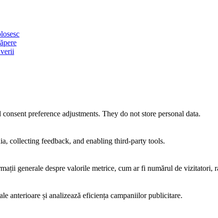
olosesc
căpere
verii
nd consent preference adjustments. They do not store personal data.
a, collecting feedback, and enabling third-party tools.
rmații generale despre valorile metrice, cum ar fi numărul de vizitatori, ra
ale anterioare și analizează eficiența campaniilor publicitare.