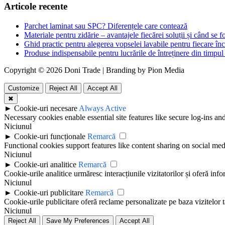
Articole recente
Parchet laminat sau SPC? Diferențele care contează
Materiale pentru zidărie – avantajele fiecărei soluții și când se f
Ghid practic pentru alegerea vopselei lavabile pentru fiecare în
Produse indispensabile pentru lucrările de întreținere din timpul 
Copyright © 2026 Doni Trade | Branding by Pion Media
Customize
Reject All
Accept All
✖
►
Cookie-uri necesare
Always Active
Necessary cookies enable essential site features like secure log-ins a
Niciunul
►
Cookie-uri funcționale
Remarcă
Functional cookies support features like content sharing on social medi
Niciunul
►
Cookie-uri analitice
Remarcă
Cookie-urile analitice urmăresc interacțiunile vizitatorilor și oferă info
Niciunul
►
Cookie-uri publicitare
Remarcă
Cookie-urile publicitare oferă reclame personalizate pe baza vizitelor t
Niciunul
Reject All
Save My Preferences
Accept All