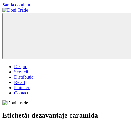
Sari la conținut
Doni
Trade
Despre
Servicii
Distribuție
Retail
Parteneri
Contact
Etichetă:
dezavantaje caramida