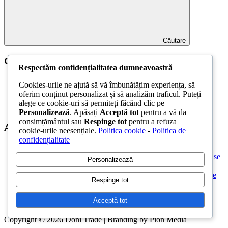
Căutare
Categorii
Respectăm confidențialitatea dumneavoastră
Amenajare Exterior
Cookies-urile ne ajută să vă îmbunătățim experiența, să
Amenajare Interior
oferim conținut personalizat și să analizăm traficul. Puteți
Construcții
alege ce cookie-uri să permiteți făcând clic pe
Noutăți
Personalizează
. Apăsați
Acceptă tot
pentru a vă da
consimțământul sau
Respinge tot
pentru a refuza
Articole recente
cookie-urile neesențiale.
Politica cookie
-
Politica de
confidențialitate
Parchet laminat sau SPC? Diferențele care contează
Materiale pentru zidărie – avantajele fiecărei soluții și când se
Personalizează
folosesc
Ghid practic pentru alegerea vopselei lavabile pentru fiecare
Respinge tot
încăpere
Produse indispensabile pentru lucrările de întreținere din
Acceptă tot
timpul verii
Copyright © 2026 Doni Trade | Branding by Pion Media