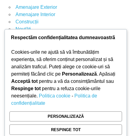
E
Amenajare Exterior
u
Amenajare Interior
p
Construcții
ă
Noutăți
:
Respectăm confidențialitatea dumneavoastră
ARTICOLE RECENTE
Cookies-urile ne ajută să vă îmbunătățim
experiența, să oferim conținut personalizat și să
analizăm traficul. Puteți alege ce cookie-uri să
Parchet laminat sau SPC? Diferențele care
permiteți făcând clic pe
Personalizează
. Apăsați
contează
Acceptă tot
pentru a vă da consimțământul sau
Materiale pentru zidărie – avantajele fiecărei soluții
Respinge tot
pentru a refuza cookie-urile
și când se folosesc
neesențiale.
Politica cookie
-
Politica de
Ghid practic pentru alegerea vopselei lavabile
confidențialitate
pentru fiecare încăpere
Produse indispensabile pentru lucrările de
PERSONALIZEAZĂ
întreținere din timpul verii
RESPINGE TOT