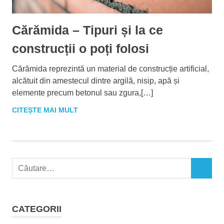
Cărămida – Tipuri și la ce
construcții o poți folosi
Cărămida reprezintă un material de construcție artificial,
alcătuit din amestecul dintre argilă, nisip, apă și
elemente precum betonul sau zgura,[…]
CITEȘTE MAI MULT
C
C
a
Ă
u
U
t
T
CATEGORII
A
ă
R
d