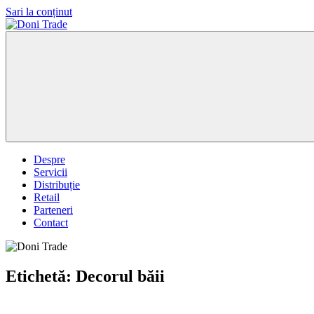
Sari la conținut
Doni
Trade
Despre
Servicii
Distribuție
Retail
Parteneri
Contact
Etichetă:
Decorul băii