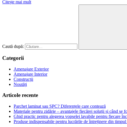
Citește mai mult
Caută după:
Categorii
Amenajare Exterior
Amenajare Interior
Construcții
Noutăți
Articole recente
Parchet laminat sau SPC? Diferențele care contează
Materiale pentru zidărie – avantajele fiecărei soluții și când se f
Ghid practic pentru alegerea vopselei lavabile pentru fiecare în
Produse indispensabile pentru lucrările de întreținere din timpul 