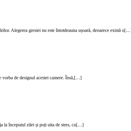
ărilor. Alegerea gresiei nu este întotdeauna ușoară, deoarece există o[…
ne vorba de designul acestei camere. Însă,[…]
ja la începutul zilei și poți uita de stres, cu[…]