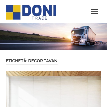
Sari
Doni
la
conținut
MENU
Trade
ETICHETĂ:
DECOR TAVAN