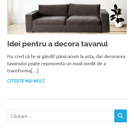
Idei pentru a decora tavanul
Nu cred că te-ai gândit până acum la asta, dar decorarea
tavanului poate reprezenta un mod inedit de a
transforma[…]
CITEȘTE MAI MULT
C
C
a
Ă
u
U