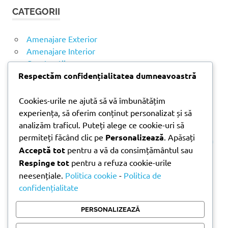
t
T
CATEGORII
ă
A
R
d
E
u
Amenajare Exterior
p
Amenajare Interior
ă
Construcții
:
Noutăți
Respectăm confidențialitatea dumneavoastră
Cookies-urile ne ajută să vă îmbunătățim
ARTICOLE RECENTE
experiența, să oferim conținut personalizat și să
analizăm traficul. Puteți alege ce cookie-uri să
permiteți făcând clic pe
Personalizează
. Apăsați
Parchet laminat sau SPC? Diferențele care contează
Acceptă tot
pentru a vă da consimțământul sau
Materiale pentru zidărie – avantajele fiecărei soluții
Respinge tot
pentru a refuza cookie-urile
și când se folosesc
neesențiale.
Politica cookie
-
Politica de
Ghid practic pentru alegerea vopselei lavabile
confidențialitate
pentru fiecare încăpere
Produse indispensabile pentru lucrările de
PERSONALIZEAZĂ
întreținere din timpul verii