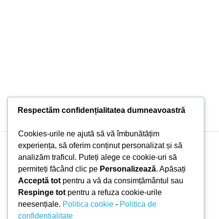
Respectăm confidențialitatea dumneavoastră
Cookies-urile ne ajută să vă îmbunătățim
experiența, să oferim conținut personalizat și să
Copyright © 2026 Doni Trade | Branding by Pion Media
analizăm traficul. Puteți alege ce cookie-uri să
permiteți făcând clic pe
Personalizează
. Apăsați
Acceptă tot
pentru a vă da consimțământul sau
Respinge tot
pentru a refuza cookie-urile
neesențiale.
Politica cookie
-
Politica de
confidențialitate