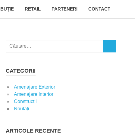
IBUȚIE
RETAIL
PARTENERI
CONTACT
C
C
a
Ă
u
U
t
T
CATEGORII
A
ă
R
d
E
Amenajare Exterior
u
Amenajare Interior
p
Construcții
ă
Noutăți
:
ARTICOLE RECENTE