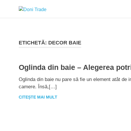
Sari
Doni
la
conținut
Trade
ETICHETĂ:
DECOR BAIE
Oglinda din baie – Alegerea potr
Oglinda din baie nu pare să fie un element atât de 
camere. Însă,[…]
CITEȘTE MAI MULT