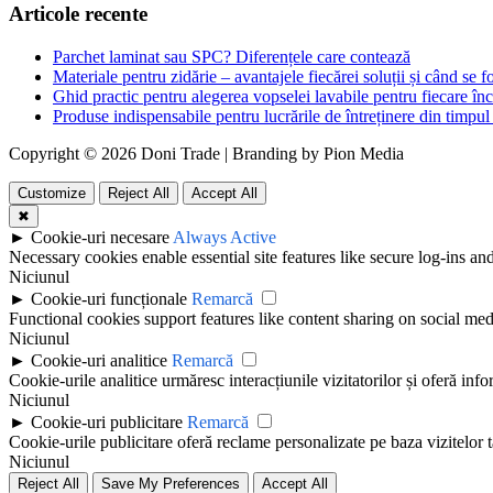
Articole recente
Parchet laminat sau SPC? Diferențele care contează
Materiale pentru zidărie – avantajele fiecărei soluții și când se f
Ghid practic pentru alegerea vopselei lavabile pentru fiecare în
Produse indispensabile pentru lucrările de întreținere din timpul 
Copyright © 2026 Doni Trade | Branding by Pion Media
Customize
Reject All
Accept All
✖
►
Cookie-uri necesare
Always Active
Necessary cookies enable essential site features like secure log-ins a
Niciunul
►
Cookie-uri funcționale
Remarcă
Functional cookies support features like content sharing on social medi
Niciunul
►
Cookie-uri analitice
Remarcă
Cookie-urile analitice urmăresc interacțiunile vizitatorilor și oferă info
Niciunul
►
Cookie-uri publicitare
Remarcă
Cookie-urile publicitare oferă reclame personalizate pe baza vizitelor t
Niciunul
Reject All
Save My Preferences
Accept All