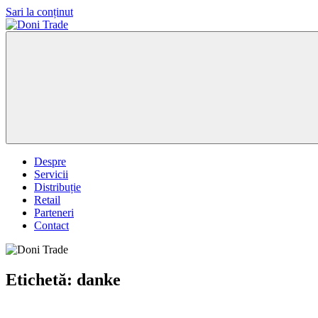
Sari la conținut
Doni
Trade
Despre
Servicii
Distribuție
Retail
Parteneri
Contact
Etichetă:
danke