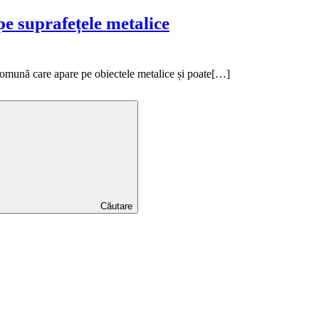
pe suprafețele metalice
comună care apare pe obiectele metalice și poate[…]
Căutare