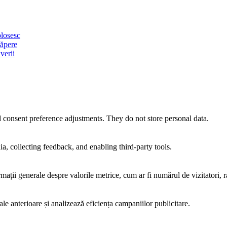
olosesc
căpere
verii
nd consent preference adjustments. They do not store personal data.
a, collecting feedback, and enabling third-party tools.
rmații generale despre valorile metrice, cum ar fi numărul de vizitatori, ra
ale anterioare și analizează eficiența campaniilor publicitare.