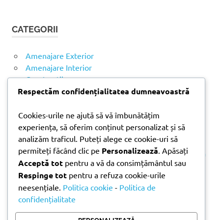
Ă
u
U
t
T
CATEGORII
ă
A
R
d
E
u
Amenajare Exterior
p
Amenajare Interior
ă
Construcții
:
Noutăți
Respectăm confidențialitatea dumneavoastră
Cookies-urile ne ajută să vă îmbunătățim
ARTICOLE RECENTE
experiența, să oferim conținut personalizat și să
analizăm traficul. Puteți alege ce cookie-uri să
permiteți făcând clic pe
Personalizează
. Apăsați
Parchet laminat sau SPC? Diferențele care contează
Acceptă tot
pentru a vă da consimțământul sau
Materiale pentru zidărie – avantajele fiecărei soluții
Respinge tot
pentru a refuza cookie-urile
și când se folosesc
neesențiale.
Politica cookie
-
Politica de
Ghid practic pentru alegerea vopselei lavabile
confidențialitate
pentru fiecare încăpere
Produse indispensabile pentru lucrările de