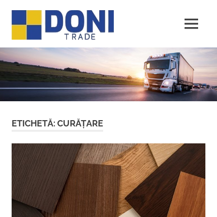
Sari
Doni
la
conținut
MENU
Trade
ETICHETĂ:
CURĂȚARE