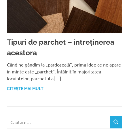
Tipuri de parchet – întreținerea
acestora
Când ne gândim la „pardoseală”, prima idee ce ne apare
în minte este „parchet”. Întâlnit în majoritatea
locuințelor, parchetul a[…]
CITEȘTE MAI MULT
C
C
a