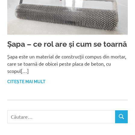
Șapa – ce rol are și cum se toarnă
Șapa este un material de construcții compus din mortar,
care se toarnă de obicei peste placa de beton, cu
scopul[…]
CITEȘTE MAI MULT
C
C
a
Ă
u
U