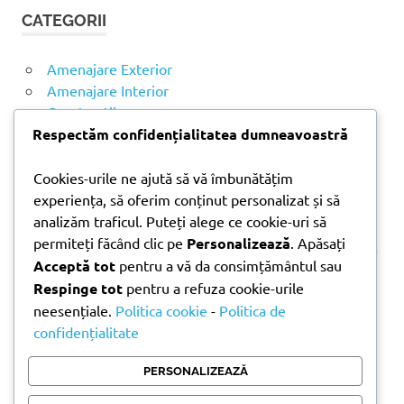
t
T
CATEGORII
ă
A
R
d
E
u
Amenajare Exterior
p
Amenajare Interior
ă
Construcții
:
Noutăți
Respectăm confidențialitatea dumneavoastră
Cookies-urile ne ajută să vă îmbunătățim
ARTICOLE RECENTE
experiența, să oferim conținut personalizat și să
analizăm traficul. Puteți alege ce cookie-uri să
permiteți făcând clic pe
Personalizează
. Apăsați
Parchet laminat sau SPC? Diferențele care contează
Acceptă tot
pentru a vă da consimțământul sau
Materiale pentru zidărie – avantajele fiecărei soluții
Respinge tot
pentru a refuza cookie-urile
și când se folosesc
neesențiale.
Politica cookie
-
Politica de
Ghid practic pentru alegerea vopselei lavabile
confidențialitate
pentru fiecare încăpere
Produse indispensabile pentru lucrările de
PERSONALIZEAZĂ
întreținere din timpul verii