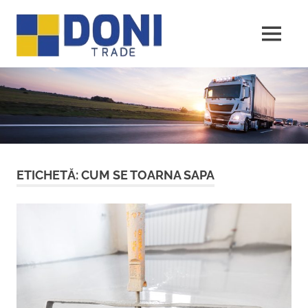
Sari
Doni
la
conținut
MENU
Trade
ETICHETĂ:
CUM SE TOARNA SAPA