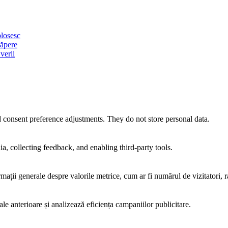
olosesc
căpere
verii
nd consent preference adjustments. They do not store personal data.
a, collecting feedback, and enabling third-party tools.
rmații generale despre valorile metrice, cum ar fi numărul de vizitatori, ra
ale anterioare și analizează eficiența campaniilor publicitare.