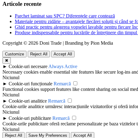
Articole recente
Parchet laminat sau SPC? Diferențele care contează
Materiale pentru zidărie – avantajele fiecărei soluții și când se f
Ghid practic pentru alegerea vopselei lavabile pentru fiecare în
Produse indispensabile pentru lucrările de întreținere din timpul 
Copyright © 2026 Doni Trade | Branding by Pion Media
Customize
Reject All
Accept All
✖
►
Cookie-uri necesare
Always Active
Necessary cookies enable essential site features like secure log-ins a
Niciunul
►
Cookie-uri funcționale
Remarcă
Functional cookies support features like content sharing on social medi
Niciunul
►
Cookie-uri analitice
Remarcă
Cookie-urile analitice urmăresc interacțiunile vizitatorilor și oferă info
Niciunul
►
Cookie-uri publicitare
Remarcă
Cookie-urile publicitare oferă reclame personalizate pe baza vizitelor t
Niciunul
Reject All
Save My Preferences
Accept All