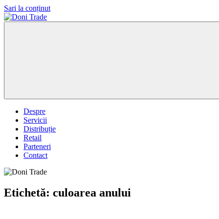
Sari la conținut
Doni
Trade
Despre
Servicii
Distribuție
Retail
Parteneri
Contact
Etichetă:
culoarea anului