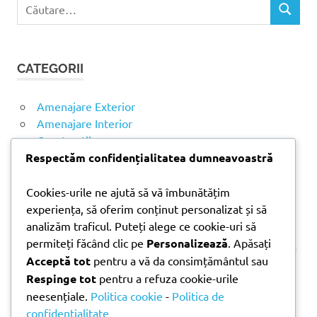
C
C
a
Ă
u
U
t
T
CATEGORII
ă
A
R
d
E
u
Amenajare Exterior
p
Amenajare Interior
ă
Construcții
:
Noutăți
Respectăm confidențialitatea dumneavoastră
Cookies-urile ne ajută să vă îmbunătățim
ARTICOLE RECENTE
experiența, să oferim conținut personalizat și să
analizăm traficul. Puteți alege ce cookie-uri să
permiteți făcând clic pe
Personalizează
. Apăsați
Parchet laminat sau SPC? Diferențele care contează
Acceptă tot
pentru a vă da consimțământul sau
Materiale pentru zidărie – avantajele fiecărei soluții
Respinge tot
pentru a refuza cookie-urile
și când se folosesc
neesențiale.
Politica cookie
-
Politica de
Ghid practic pentru alegerea vopselei lavabile
confidențialitate
pentru fiecare încăpere