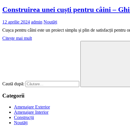
Construirea unei cuști pentru câini – Gh
12 aprilie 2024
admin
Noutăți
Cușca pentru câini este un proiect simplu și plin de satisfacții pentru
Citește mai mult
Caută după:
Categorii
Amenajare Exterior
Amenajare Interior
Construcții
Noutăți