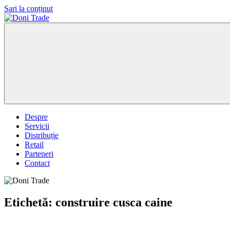
Sari la conținut
Doni
Trade
Despre
Servicii
Distribuție
Retail
Parteneri
Contact
Etichetă:
construire cusca caine