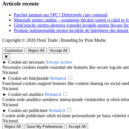
Articole recente
Parchet laminat sau SPC? Diferențele care contează
Materiale pentru zidărie – avantajele fiecărei soluții și când se f
Ghid practic pentru alegerea vopselei lavabile pentru fiecare în
Produse indispensabile pentru lucrările de întreținere din timpul 
Copyright © 2026 Doni Trade | Branding by Pion Media
Customize
Reject All
Accept All
✖
►
Cookie-uri necesare
Always Active
Necessary cookies enable essential site features like secure log-ins a
Niciunul
►
Cookie-uri funcționale
Remarcă
Functional cookies support features like content sharing on social medi
Niciunul
►
Cookie-uri analitice
Remarcă
Cookie-urile analitice urmăresc interacțiunile vizitatorilor și oferă info
Niciunul
►
Cookie-uri publicitare
Remarcă
Cookie-urile publicitare oferă reclame personalizate pe baza vizitelor t
Niciunul
Reject All
Save My Preferences
Accept All