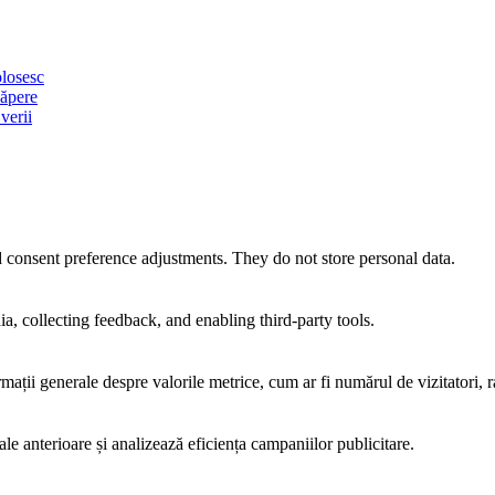
olosesc
căpere
verii
nd consent preference adjustments. They do not store personal data.
a, collecting feedback, and enabling third-party tools.
rmații generale despre valorile metrice, cum ar fi numărul de vizitatori, ra
ale anterioare și analizează eficiența campaniilor publicitare.