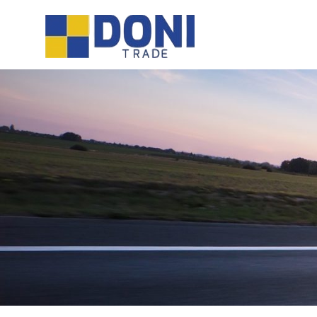
Sari
Doni
la
conținut
Trade