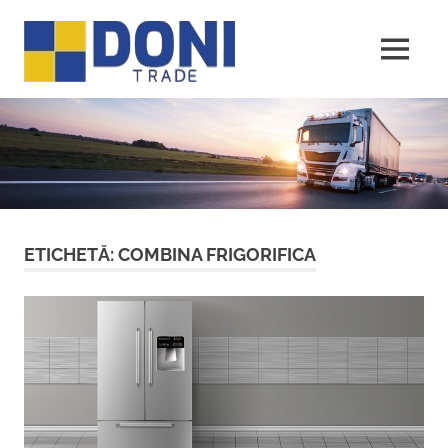
Sari
Doni
la
conținut
MENU
Trade
ETICHETĂ:
COMBINA FRIGORIFICA