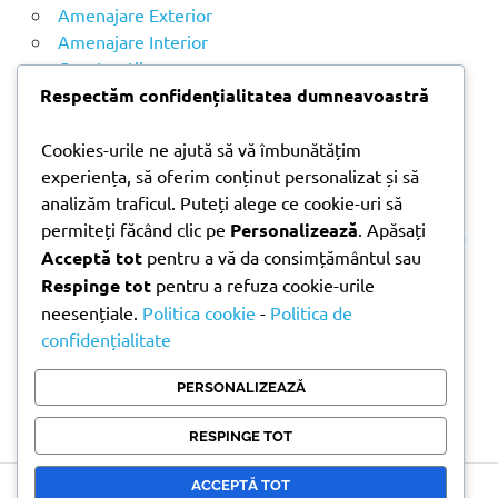
u
Amenajare Exterior
p
Amenajare Interior
ă
Construcții
:
Noutăți
Respectăm confidențialitatea dumneavoastră
Cookies-urile ne ajută să vă îmbunătățim
ARTICOLE RECENTE
experiența, să oferim conținut personalizat și să
analizăm traficul. Puteți alege ce cookie-uri să
permiteți făcând clic pe
Personalizează
. Apăsați
Parchet laminat sau SPC? Diferențele care contează
Acceptă tot
pentru a vă da consimțământul sau
Materiale pentru zidărie – avantajele fiecărei soluții
Respinge tot
pentru a refuza cookie-urile
și când se folosesc
neesențiale.
Politica cookie
-
Politica de
Ghid practic pentru alegerea vopselei lavabile
confidențialitate
pentru fiecare încăpere
Produse indispensabile pentru lucrările de
PERSONALIZEAZĂ
întreținere din timpul verii
RESPINGE TOT
ACCEPTĂ TOT