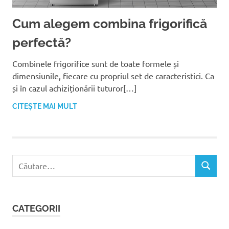
Cum alegem combina frigorifică
perfectă?
Combinele frigorifice sunt de toate formele și
dimensiunile, fiecare cu propriul set de caracteristici. Ca
și în cazul achiziționării tuturor[…]
CITEȘTE MAI MULT
C
C
a
Ă
u
U
t
T
CATEGORII
ă
A
R
d
E