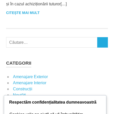
și în cazul achiziționării tuturor[…]
CITEȘTE MAI MULT
C
C
a
Ă
u
U
t
T
CATEGORII
A
ă
R
d
E
Amenajare Exterior
u
Amenajare Interior
p
Construcții
ă
Noutăți
:
Respectăm confidențialitatea dumneavoastră
ARTICOLE RECENTE