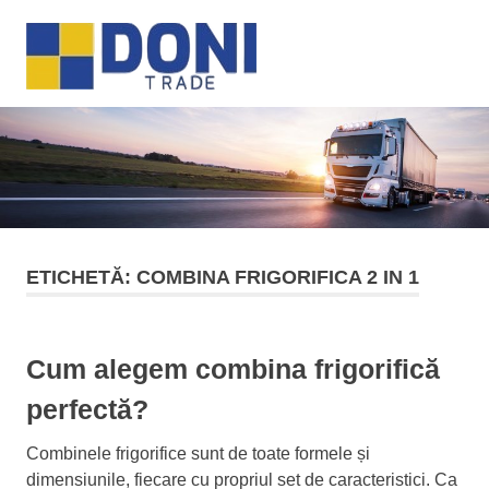
Sari
Doni
la
MENU
conținut
Trade
ETICHETĂ:
COMBINA FRIGORIFICA 2 IN 1
Cum alegem combina frigorifică
perfectă?
Combinele frigorifice sunt de toate formele și
dimensiunile, fiecare cu propriul set de caracteristici. Ca