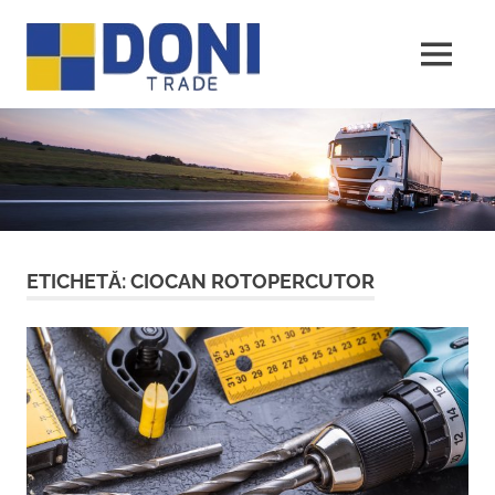
Sari
Doni
la
conținut
MENU
Trade
ETICHETĂ:
CIOCAN ROTOPERCUTOR