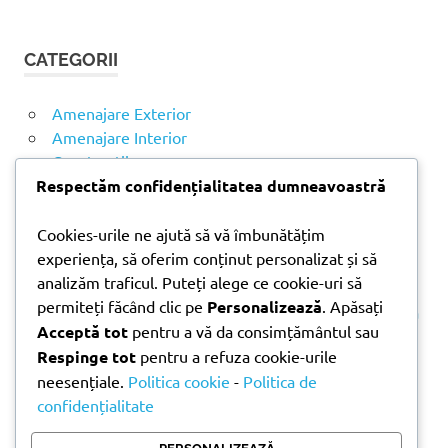
Ă
u
U
t
T
CATEGORII
ă
A
R
d
E
u
Amenajare Exterior
p
Amenajare Interior
ă
Construcții
:
Noutăți
Respectăm confidențialitatea dumneavoastră
Cookies-urile ne ajută să vă îmbunătățim
ARTICOLE RECENTE
experiența, să oferim conținut personalizat și să
analizăm traficul. Puteți alege ce cookie-uri să
permiteți făcând clic pe
Personalizează
. Apăsați
Parchet laminat sau SPC? Diferențele care contează
Acceptă tot
pentru a vă da consimțământul sau
Materiale pentru zidărie – avantajele fiecărei soluții
Respinge tot
pentru a refuza cookie-urile
și când se folosesc
neesențiale.
Politica cookie
-
Politica de
Ghid practic pentru alegerea vopselei lavabile
confidențialitate
pentru fiecare încăpere
Produse indispensabile pentru lucrările de