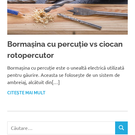
Bormașina cu percuție vs ciocan
rotopercutor
Bormașina cu percuție este o unealtă electrică utilizată
pentru găurire. Aceasta se folosește de un sistem de
ambreiaj, alcătuit din[…]
CITEȘTE MAI MULT
C
C
a