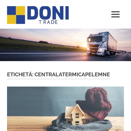
Sari
Doni
la
conținut
MENU
Trade
ETICHETĂ:
CENTRALATERMICAPELEMNE