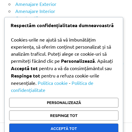
u
Amenajare Exterior
p
Amenajare Interior
ă
Construcții
:
Noutăți
Respectăm confidențialitatea dumneavoastră
Cookies-urile ne ajută să vă îmbunătățim
ARTICOLE RECENTE
experiența, să oferim conținut personalizat și să
analizăm traficul. Puteți alege ce cookie-uri să
permiteți făcând clic pe
Personalizează
. Apăsați
Parchet laminat sau SPC? Diferențele care contează
Acceptă tot
pentru a vă da consimțământul sau
Materiale pentru zidărie – avantajele fiecărei soluții
Respinge tot
pentru a refuza cookie-urile
și când se folosesc
neesențiale.
Politica cookie
-
Politica de
Ghid practic pentru alegerea vopselei lavabile
confidențialitate
pentru fiecare încăpere
Produse indispensabile pentru lucrările de
PERSONALIZEAZĂ
întreținere din timpul verii
RESPINGE TOT
ACCEPTĂ TOT