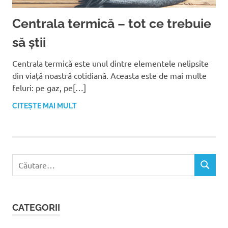
Centrala termică – tot ce trebuie
să știi
Centrala termică este unul dintre elementele nelipsite
din viață noastră cotidiană. Aceasta este de mai multe
feluri: pe gaz, pe[…]
CITEȘTE MAI MULT
C
C
a
Ă
u
U
t
T
CATEGORII
ă
A
R
d
E