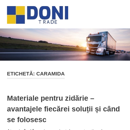
Sari
Doni
la
MENU
conținut
Trade
ETICHETĂ:
CARAMIDA
Materiale pentru zidărie –
avantajele fiecărei soluții și când
se folosesc