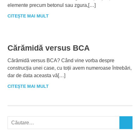
elemente precum betonul sau zgura,[…]
CITEȘTE MAI MULT
Cărămidă versus BCA
Cărămidă versus BCA? Când vine vorba despre
construcția unei case, cu toții avem numeroase întrebări,
dar de data aceasta vă[…]
CITEȘTE MAI MULT
C
C
a
Ă
u
U