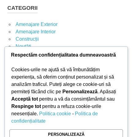
t
T
CATEGORII
A
ă
R
d
E
Amenajare Exterior
u
Amenajare Interior
p
Construcții
ă
Noutăți
:
Respectăm confidențialitatea dumneavoastră
ARTICOLE RECENTE
Cookies-urile ne ajută să vă îmbunătățim
experiența, să oferim conținut personalizat și să
analizăm traficul. Puteți alege ce cookie-uri să
Parchet laminat sau SPC? Diferențele care
permiteți făcând clic pe
Personalizează
. Apăsați
contează
Acceptă tot
pentru a vă da consimțământul sau
Materiale pentru zidărie – avantajele fiecărei soluții
Respinge tot
pentru a refuza cookie-urile
și când se folosesc
neesențiale.
Politica cookie
-
Politica de
Ghid practic pentru alegerea vopselei lavabile
confidențialitate
pentru fiecare încăpere
Produse indispensabile pentru lucrările de
PERSONALIZEAZĂ
întreținere din timpul verii