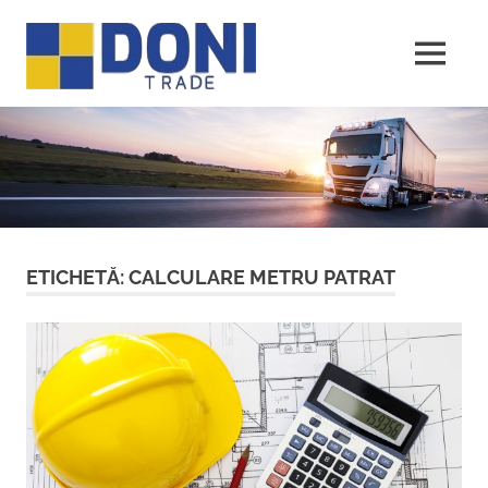
Sari
Doni
la
conținut
MENU
Trade
ETICHETĂ:
CALCULARE METRU PATRAT