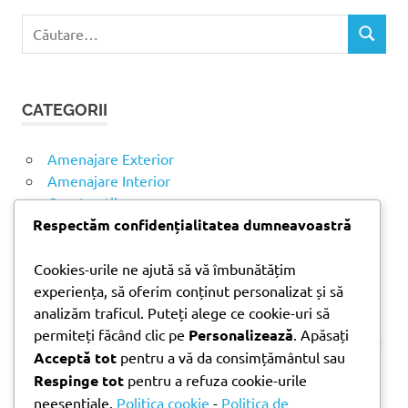
C
C
a
Ă
u
U
t
T
CATEGORII
ă
A
R
d
E
u
Amenajare Exterior
p
Amenajare Interior
ă
Construcții
:
Noutăți
Respectăm confidențialitatea dumneavoastră
Cookies-urile ne ajută să vă îmbunătățim
ARTICOLE RECENTE
experiența, să oferim conținut personalizat și să
analizăm traficul. Puteți alege ce cookie-uri să
permiteți făcând clic pe
Personalizează
. Apăsați
Parchet laminat sau SPC? Diferențele care contează
Acceptă tot
pentru a vă da consimțământul sau
Materiale pentru zidărie – avantajele fiecărei soluții
Respinge tot
pentru a refuza cookie-urile
și când se folosesc
neesențiale.
Politica cookie
-
Politica de
Ghid practic pentru alegerea vopselei lavabile