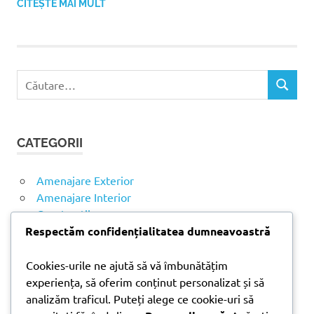
CITEȘTE MAI MULT
C
C
a
Ă
u
U
t
T
CATEGORII
ă
A
R
d
E
u
Amenajare Exterior
p
Amenajare Interior
ă
Construcții
:
Respectăm confidențialitatea dumneavoastră
Noutăți
Cookies-urile ne ajută să vă îmbunătățim
experiența, să oferim conținut personalizat și să
ARTICOLE RECENTE
analizăm traficul. Puteți alege ce cookie-uri să