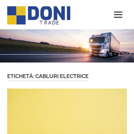
Sari
Doni
la
conținut
MENU
Trade
ETICHETĂ:
CABLURI ELECTRICE