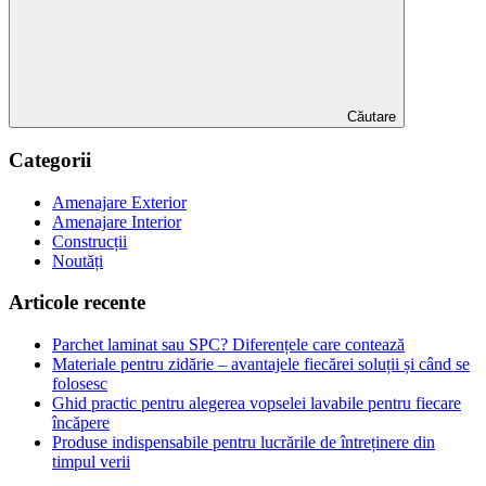
Căutare
Categorii
Amenajare Exterior
Amenajare Interior
Construcții
Noutăți
Articole recente
Parchet laminat sau SPC? Diferențele care contează
Materiale pentru zidărie – avantajele fiecărei soluții și când se
folosesc
Ghid practic pentru alegerea vopselei lavabile pentru fiecare
încăpere
Produse indispensabile pentru lucrările de întreținere din
timpul verii