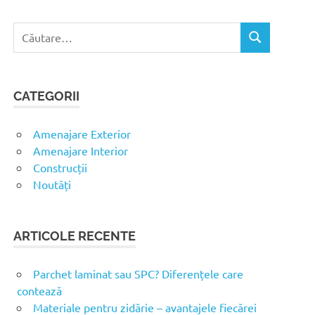
C
C
a
Ă
u
U
t
T
CATEGORII
ă
A
R
d
E
u
Amenajare Exterior
p
Amenajare Interior
ă
Construcții
:
Noutăți
ARTICOLE RECENTE
Parchet laminat sau SPC? Diferențele care
contează
Materiale pentru zidărie – avantajele fiecărei