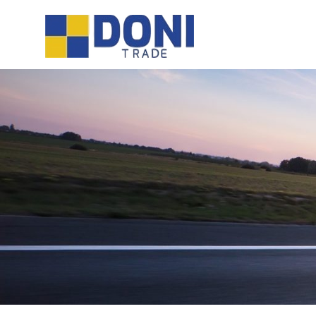
Sari
Doni
la
conținut
Trade