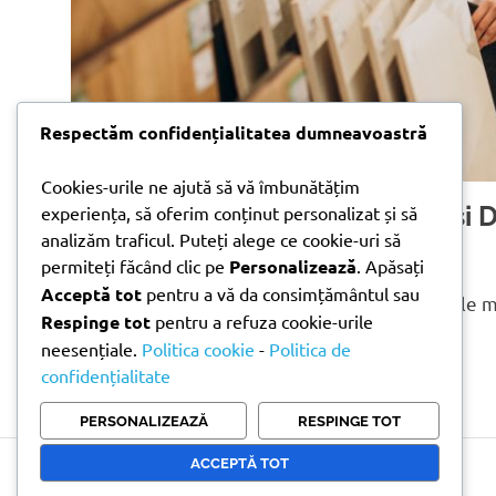
Respectăm confidențialitatea dumneavoastră
Cookies-urile ne ajută să vă îmbunătățim
Gresie vs Parchet – Avantaje și 
experiența, să oferim conținut personalizat și să
analizăm traficul. Puteți alege ce cookie-uri să
Încăpere
permiteți făcând clic pe
Personalizează
. Apăsați
Acceptă tot
pentru a vă da consimțământul sau
Alegerea pardoselii reprezintă unul dintre cele 
Respinge tot
pentru a refuza cookie-urile
renovare a unei locuințe. Fiecare tip[…]
neesențiale.
Politica cookie
-
Politica de
CITEȘTE MAI MULT
confidențialitate
PERSONALIZEAZĂ
RESPINGE TOT
ACCEPTĂ TOT
Copyright © 2026 Doni Trade | Branding by Pion Media