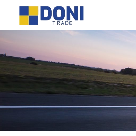
Sari
Doni
la
conținut
Trade