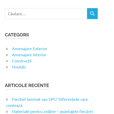
C
C
a
Ă
u
U
t
T
CATEGORII
ă
A
R
d
E
u
Amenajare Exterior
p
Amenajare Interior
ă
Construcții
:
Noutăți
ARTICOLE RECENTE
Parchet laminat sau SPC? Diferențele care
contează
Materiale pentru zidărie – avantajele fiecărei