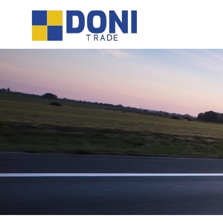
Sari
Doni
la
conținut
Trade