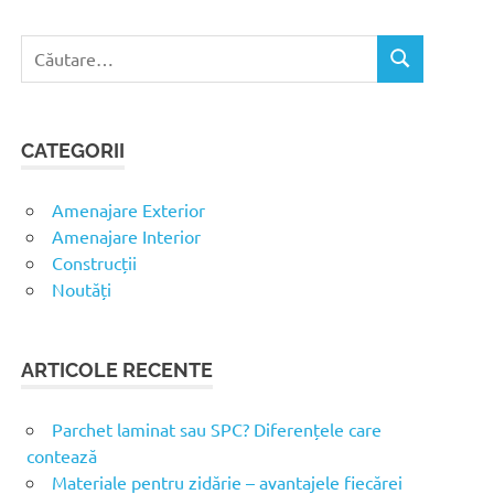
C
C
a
Ă
u
U
t
T
CATEGORII
ă
A
R
d
E
u
Amenajare Exterior
p
Amenajare Interior
ă
Construcții
:
Noutăți
ARTICOLE RECENTE
Parchet laminat sau SPC? Diferențele care
contează
Materiale pentru zidărie – avantajele fiecărei