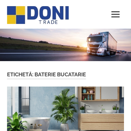
Sari
Doni
la
conținut
MENU
Trade
ETICHETĂ:
BATERIE BUCATARIE