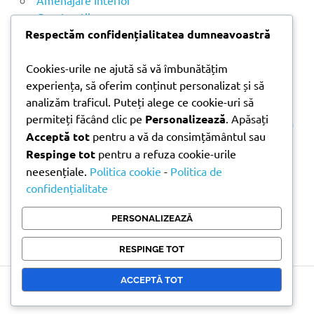
ă
Construcții
:
Noutăți
Respectăm confidențialitatea dumneavoastră
Cookies-urile ne ajută să vă îmbunătățim
ARTICOLE RECENTE
experiența, să oferim conținut personalizat și să
analizăm traficul. Puteți alege ce cookie-uri să
permiteți făcând clic pe
Personalizează
. Apăsați
Parchet laminat sau SPC? Diferențele care contează
Acceptă tot
pentru a vă da consimțământul sau
Materiale pentru zidărie – avantajele fiecărei soluții
Respinge tot
pentru a refuza cookie-urile
și când se folosesc
neesențiale.
Politica cookie
-
Politica de
Ghid practic pentru alegerea vopselei lavabile
confidențialitate
pentru fiecare încăpere
Produse indispensabile pentru lucrările de
PERSONALIZEAZĂ
întreținere din timpul verii
RESPINGE TOT
ACCEPTĂ TOT
Copyright © 2026 Doni Trade | Branding by Pion Media