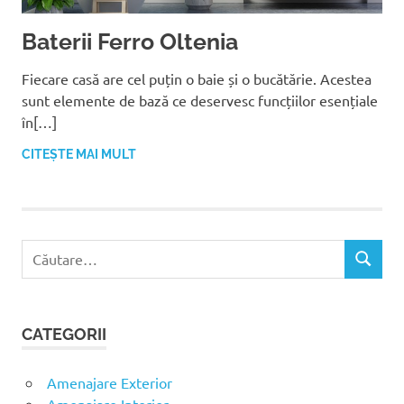
Baterii Ferro Oltenia
Fiecare casă are cel puțin o baie și o bucătărie. Acestea
sunt elemente de bază ce deservesc funcțiilor esențiale
în[…]
CITEȘTE MAI MULT
C
C
a
Ă
u
U
t
T
CATEGORII
ă
A
R
d
E
u
Amenajare Exterior
p
Amenajare Interior