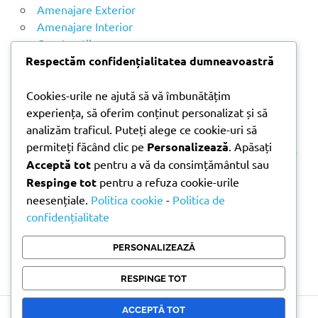
u
Amenajare Exterior
p
Amenajare Interior
ă
Construcții
:
Noutăți
Respectăm confidențialitatea dumneavoastră
Cookies-urile ne ajută să vă îmbunătățim
ARTICOLE RECENTE
experiența, să oferim conținut personalizat și să
analizăm traficul. Puteți alege ce cookie-uri să
permiteți făcând clic pe
Personalizează
. Apăsați
Parchet laminat sau SPC? Diferențele care contează
Acceptă tot
pentru a vă da consimțământul sau
Materiale pentru zidărie – avantajele fiecărei soluții
Respinge tot
pentru a refuza cookie-urile
și când se folosesc
neesențiale.
Politica cookie
-
Politica de
Ghid practic pentru alegerea vopselei lavabile
confidențialitate
pentru fiecare încăpere
Produse indispensabile pentru lucrările de
PERSONALIZEAZĂ
întreținere din timpul verii
RESPINGE TOT
ACCEPTĂ TOT