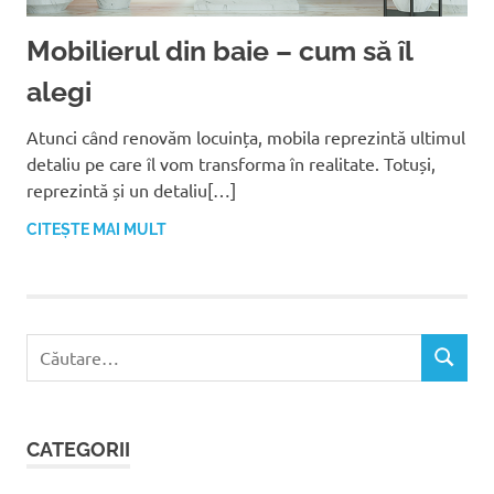
Mobilierul din baie – cum să îl
alegi
Atunci când renovăm locuința, mobila reprezintă ultimul
detaliu pe care îl vom transforma în realitate. Totuși,
reprezintă și un detaliu[…]
CITEȘTE MAI MULT
C
C
a
Ă
u
U
t
T
CATEGORII
ă
A
R
d
E